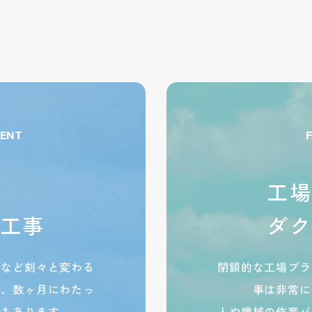
ENT
工
工事
ダ
雨など刻々と変わる
閉鎖的な工場プラ
で、数ヶ月にわたっ
事は非常に
合もあります。
人や機械の作業パ